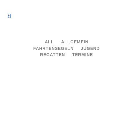
ALL
ALLGEMEIN
FAHRTENSEGELN
JUGEND
REGATTEN
TERMINE
26 JULI, 2026
IN
REGATTEN
,
TERMINE
Ergebnisse 2.
Clubwettfahrt 2026
03 MAI, 2026
IN
ALLGEMEIN
,
REGATTEN