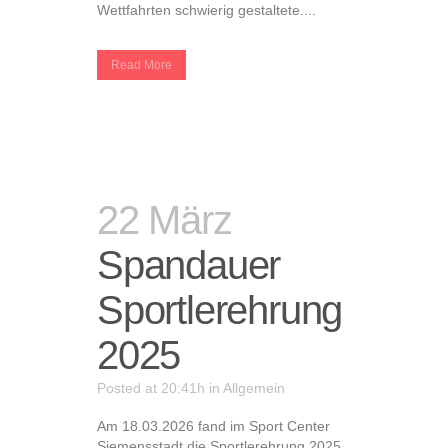
Wettfahrten schwierig gestaltete....
Read More
22 März
Spandauer
Sportlerehrung
2025
Posted at 20:41h
in
Allgemein
Am 18.03.2026 fand im Sport Center
Siemensstadt die Sportlerehrung 2025