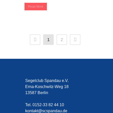
Read More
1
2
Segelclub Spandau e.V.
Erna-Koschwitz-Weg 18
13587 Berlin
Tel. 0152-33 82 44 10
kontakt@scspandau.de