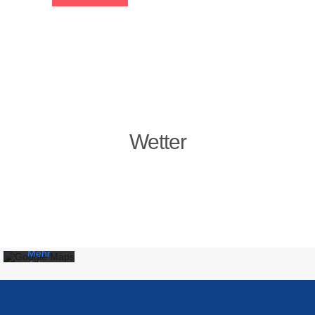
Wetter
Mit dem
Laden der
Karte
akzeptieren
Sie die
Datenschutzerklärung
von
Google.
Mehr
erfahren
Karte
laden