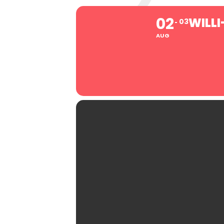
02
WILL
03
AUG