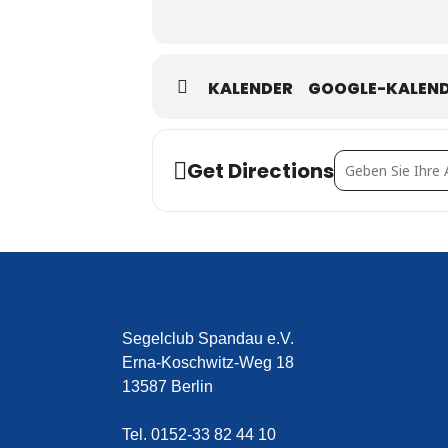
KALENDER
GOOGLE-KALEN
Address - Willi-T
Get Directions
Segelclub Spandau e.V.
Erna-Koschwitz-Weg 18
13587 Berlin
Tel. 0152-33 82 44 10