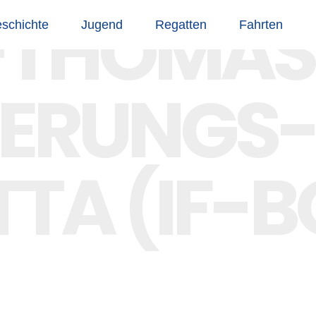
I-THOMAS
schichte
Jugend
Regatten
Fahrten
NERUNGS-
TA (IF-