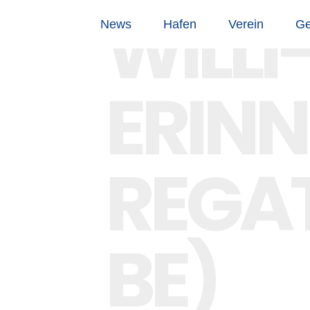
WILL
News
Hafen
Verein
Ge
ERIN
REGAT
BE)