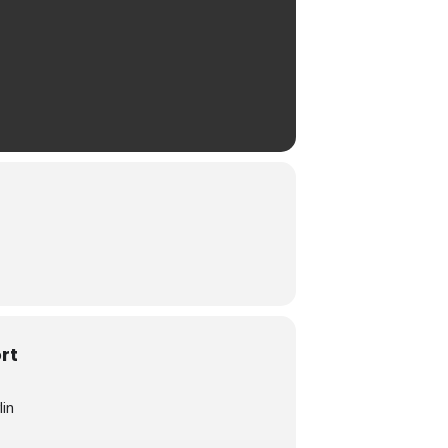
rt
lin