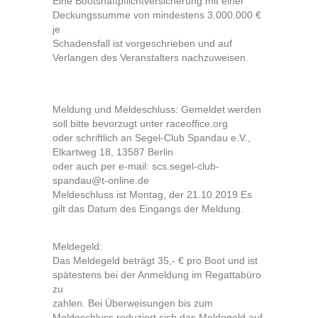
Eine Bootshaftpflichtversicherung mit einer
Deckungssumme von mindestens 3.000.000 €
je
Schadensfall ist vorgeschrieben und auf
Verlangen des Veranstalters nachzuweisen.
Meldung und Meldeschluss: Gemeldet werden
soll bitte bevorzugt unter raceoffice.org
oder schriftlich an Segel-Club Spandau e.V.,
Elkartweg 18, 13587 Berlin
oder auch per e-mail: scs.segel-club-
spandau@t-online.de
Meldeschluss ist Montag, der 21.10.2019 Es
gilt das Datum des Eingangs der Meldung.
Meldegeld:
Das Meldegeld beträgt 35,- € pro Boot und ist
spätestens bei der Anmeldung im Regattabüro
zu
zahlen. Bei Überweisungen bis zum
Meldeschluss reduziert sich das Meldegeld auf